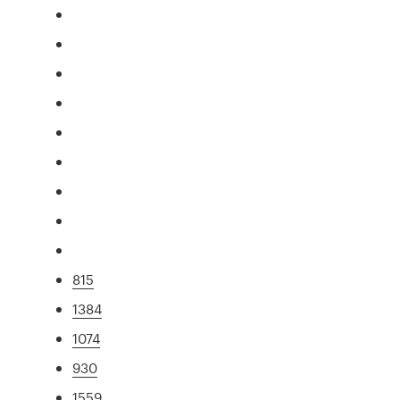
815
1384
1074
930
1559