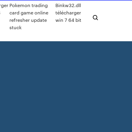
rger
Pokemon trading
Binkw32.dll
3
card game online
télécharger
refresher update
win 7 64 bit
stuck