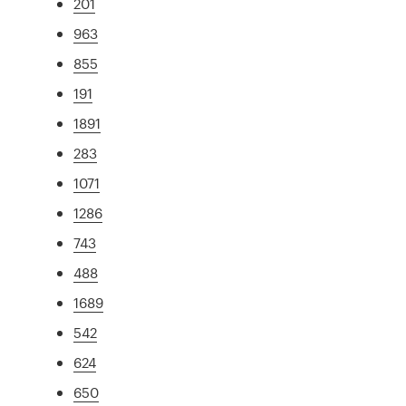
201
963
855
191
1891
283
1071
1286
743
488
1689
542
624
650