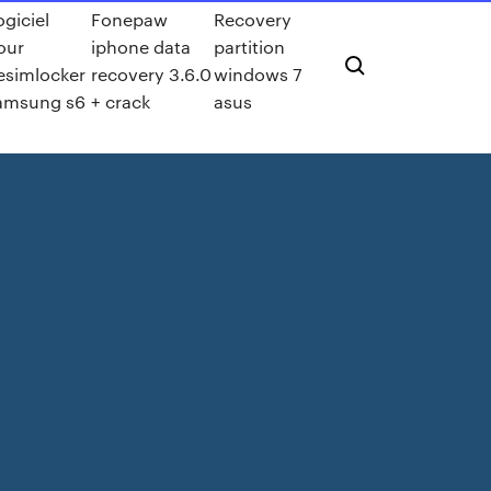
ogiciel
Fonepaw
Recovery
our
iphone data
partition
esimlocker
recovery 3.6.0
windows 7
amsung s6
+ crack
asus