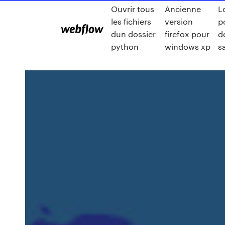
Ouvrir tous
Ancienne
L
les fichiers
version
p
dun dossier
firefox pour
d
python
windows xp
s